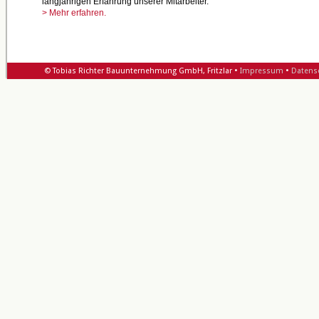
langjährigen Erfahrung unserer Mitarbeiter.
> Mehr erfahren.
© Tobias Richter Bauunternehmung GmbH, Fritzlar •
Impressum
•
Datens